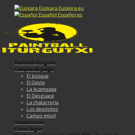
Euskara
Euskera
eu
Español
Español
es
Paintball Iturgutxi
Campos de juego
El bosque
El Oeste
La Acampada
El Desguace
La chatarrería
Los depósitos
Campo móvil
Instalaciones
Cómo llegar