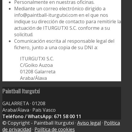
Personalmente en nuestras oficinas.
Mediante un correo electrónico dirigido a
info@paintball-iturgutxi.com en el que nos
indique su dirección de contacto para remitirle la
actuación de ITURGUTXI S.C. conforme a su
solicitud.
Comunicación escrita al responsable legal del
fichero, junto a una copia de su DNI a:
ITURGUTXI S.C.
C/Goiko Auzoa
01208 Galarreta
Araba/Álava
Paintball Iturgutxi
GALARRETA · 01208
Araba/Álava · País Vasco
Teléfono / WhatsApp: 671 58 00 11
© Copyright - Paintball Iturgutxi ·
Aviso legal
·
Política
de privacidad
·
Política de cookies