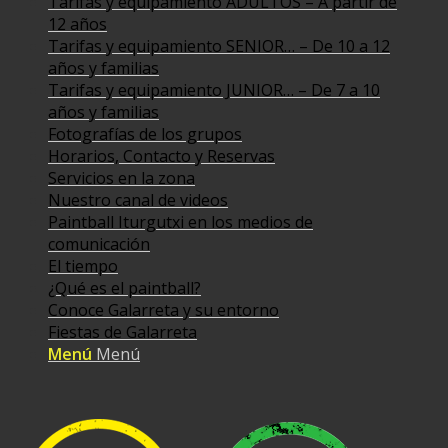
Tarifas y equipamiento ADULTOS – A partir de
12 años
Tarifas y equipamiento SENIOR… – De 10 a 12
años y familias
Tarifas y equipamiento JUNIOR… – De 7 a 10
años y familias
Fotografías de los grupos
Horarios, Contacto y Reservas
Servicios en la zona
Nuestro canal de videos
Paintball Iturgutxi en los medios de
comunicación
El tiempo
¿Qué es el paintball?
Conoce Galarreta y su entorno
Fiestas de Galarreta
Menú
Menú