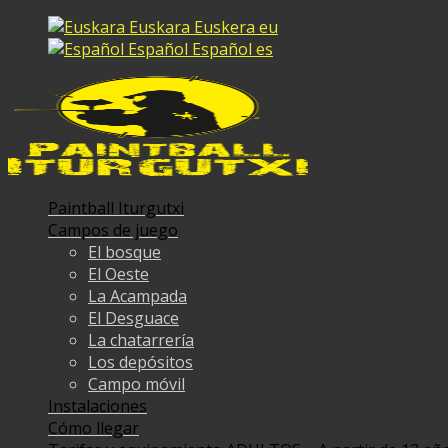
Euskara
Euskera
eu
Español
Español
es
Paintball Iturgutxi
Campos de juego
El bosque
El Oeste
La Acampada
El Desguace
La chatarrería
Los depósitos
Campo móvil
Instalaciones
Cómo llegar