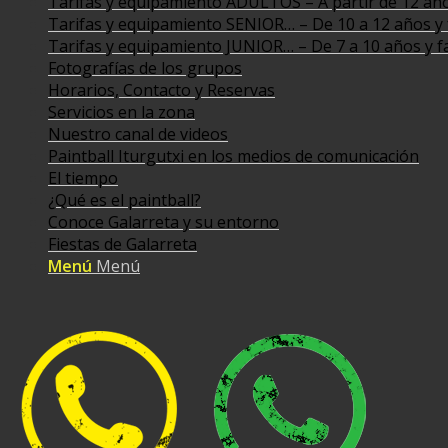
Tarifas y equipamiento ADULTOS – A partir de 12 añ
Tarifas y equipamiento SENIOR… – De 10 a 12 años y 
Tarifas y equipamiento JUNIOR… – De 7 a 10 años y f
Fotografías de los grupos
Horarios, Contacto y Reservas
Servicios en la zona
Nuestro canal de videos
Paintball Iturgutxi en los medios de comunicación
El tiempo
¿Qué es el paintball?
Conoce Galarreta y su entorno
Fiestas de Galarreta
Menú
Menú