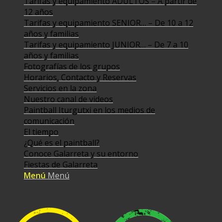
Tarifas y equipamiento ADULTOS – A partir de
12 años
Tarifas y equipamiento SENIOR… – De 10 a 12
años y familias
Tarifas y equipamiento JUNIOR… – De 7 a 10
años y familias
Fotografías de los grupos
Horarios, Contacto y Reservas
Servicios en la zona
Nuestro canal de videos
Paintball Iturgutxi en los medios de
comunicación
El tiempo
¿Qué es el paintball?
Conoce Galarreta y su entorno
Fiestas de Galarreta
Menú
Menú