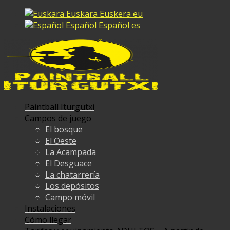
Euskara
Euskera
eu
Español
Español
es
Paintball Iturgutxi
Campos de juego
El bosque
El Oeste
La Acampada
El Desguace
La chatarrería
Los depósitos
Campo móvil
Instalaciones
Cómo llegar