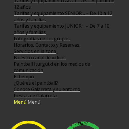
Tarifas y equipamiento ADULTOS – A partir de
12 años
Tarifas y equipamiento SENIOR… – De 10 a 12
años y familias
Tarifas y equipamiento JUNIOR… – De 7 a 10
años y familias
Fotografías de los grupos
Horarios, Contacto y Reservas
Servicios en la zona
Nuestro canal de videos
Paintball Iturgutxi en los medios de
comunicación
El tiempo
¿Qué es el paintball?
Conoce Galarreta y su entorno
Fiestas de Galarreta
Menú
Menú