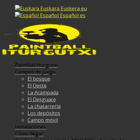
Euskara
Euskera
eu
Español
Español
es
Paintball Iturgutxi
Campos de juego
El bosque
El Oeste
La Acampada
El Desguace
La chatarrería
Los depósitos
Campo móvil
Instalaciones
Cómo llegar