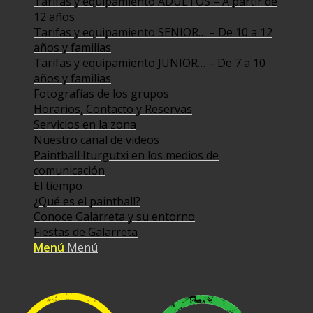
Tarifas y equipamiento ADULTOS – A partir de
12 años
Tarifas y equipamiento SENIOR… – De 10 a 12
años y familias
Tarifas y equipamiento JUNIOR… – De 7 a 10
años y familias
Fotografías de los grupos
Horarios, Contacto y Reservas
Servicios en la zona
Nuestro canal de videos
Paintball Iturgutxi en los medios de
comunicación
El tiempo
¿Qué es el paintball?
Conoce Galarreta y su entorno
Fiestas de Galarreta
Menú
Menú