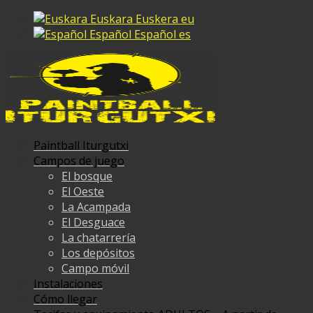
Euskara
Euskera
eu
Español
Español
es
Paintball Iturgutxi
Campos de juego
El bosque
El Oeste
La Acampada
El Desguace
La chatarrería
Los depósitos
Campo móvil
Instalaciones
Cómo llegar