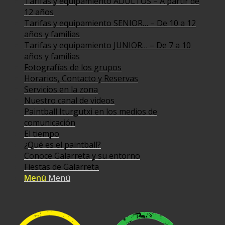
Tarifas y equipamiento ADULTOS – A partir de
12 años
Tarifas y equipamiento SENIOR… – De 10 a 12
años y familias
Tarifas y equipamiento JUNIOR… – De 7 a 10
años y familias
Fotografías de los grupos
Horarios, Contacto y Reservas
Servicios en la zona
Nuestro canal de videos
Paintball Iturgutxi en los medios de
comunicación
El tiempo
¿Qué es el paintball?
Conoce Galarreta y su entorno
Fiestas de Galarreta
Menú
Menú