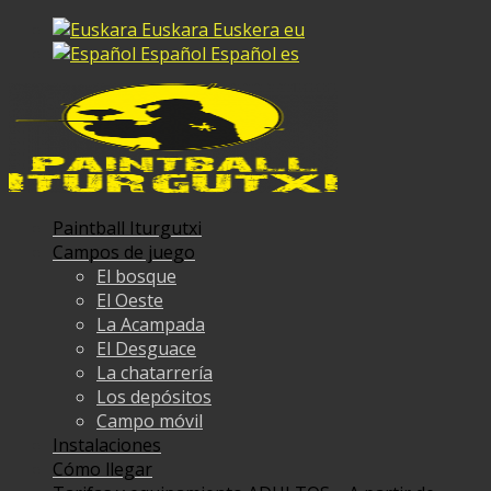
Euskara
Euskera
eu
Español
Español
es
Paintball Iturgutxi
Campos de juego
El bosque
El Oeste
La Acampada
El Desguace
La chatarrería
Los depósitos
Campo móvil
Instalaciones
Cómo llegar