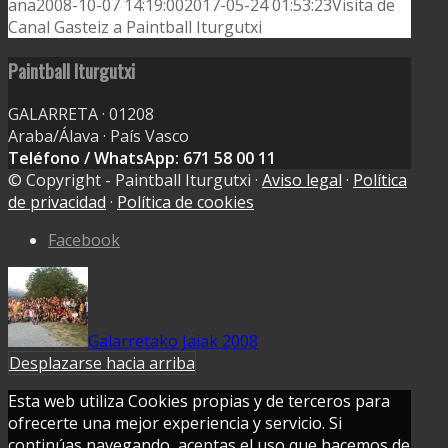
ana
2008-10-07 14:19:00
2017-05-24 01:53:23
Visita de
Canal Gasteiz a Paintball Iturgutxi
Paintball Iturgutxi
GALARRETA · 01208
Araba/Álava · País Vasco
Teléfono / WhatsApp: 671 58 00 11
© Copyright - Paintball Iturgutxi ·
Aviso legal
·
Política
de privacidad
·
Política de cookies
Facebook
Galarretako Jaiak 2008
Desplazarse hacia arriba
Esta web utiliza Cookies propias y de terceros para
ofrecerte una mejor experiencia y servicio. Si
continúas navegando, aceptas el uso que hacemos de