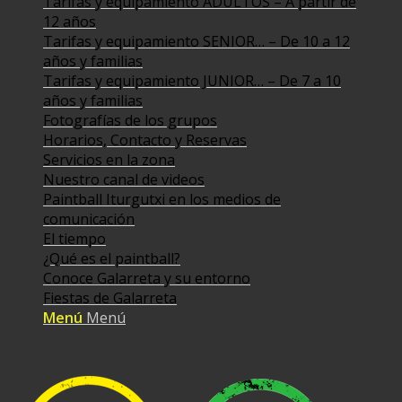
Tarifas y equipamiento ADULTOS – A partir de
12 años
Tarifas y equipamiento SENIOR… – De 10 a 12
años y familias
Tarifas y equipamiento JUNIOR… – De 7 a 10
años y familias
Fotografías de los grupos
Horarios, Contacto y Reservas
Servicios en la zona
Nuestro canal de videos
Paintball Iturgutxi en los medios de
comunicación
El tiempo
¿Qué es el paintball?
Conoce Galarreta y su entorno
Fiestas de Galarreta
Menú
Menú