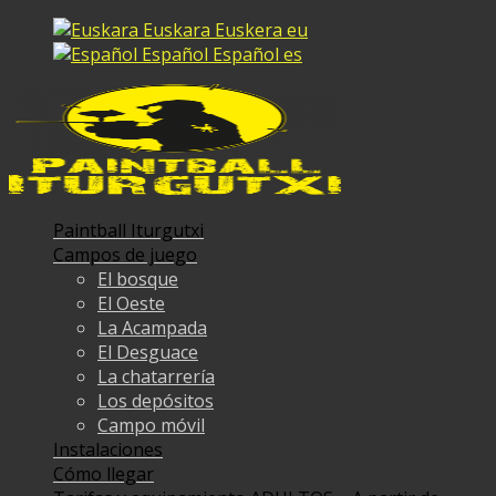
Euskara
Euskera
eu
Español
Español
es
Paintball Iturgutxi
Campos de juego
El bosque
El Oeste
La Acampada
El Desguace
La chatarrería
Los depósitos
Campo móvil
Instalaciones
Cómo llegar